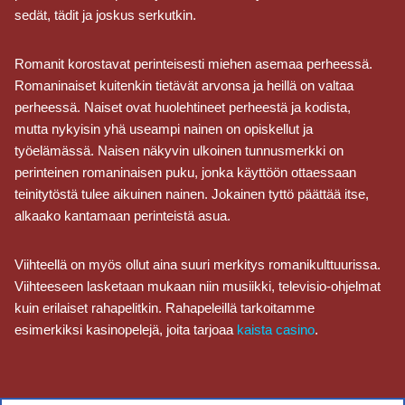
sedät, tädit ja joskus serkutkin.
Romanit korostavat perinteisesti miehen asemaa perheessä.
Romaninaiset kuitenkin tietävät arvonsa ja heillä on valtaa
perheessä. Naiset ovat huolehtineet perheestä ja kodista,
mutta nykyisin yhä useampi nainen on opiskellut ja
työelämässä. Naisen näkyvin ulkoinen tunnusmerkki on
perinteinen romaninaisen puku, jonka käyttöön ottaessaan
teinitytöstä tulee aikuinen nainen. Jokainen tyttö päättää itse,
alkaako kantamaan perinteistä asua.
Viihteellä on myös ollut aina suuri merkitys romanikulttuurissa.
Viihteeseen lasketaan mukaan niin musiikki, televisio-ohjelmat
kuin erilaiset rahapelitkin. Rahapeleillä tarkoitamme
esimerkiksi kasinopelejä, joita tarjoaa
kaista casino
.