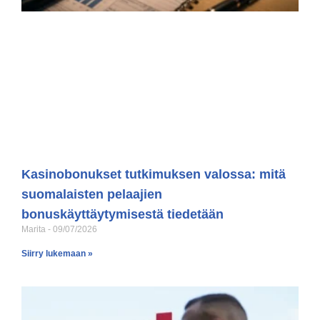
Kasinobonukset tutkimuksen valossa: mitä
suomalaisten pelaajien
bonuskäyttäytymisestä tiedetään
Marita
09/07/2026
Siirry lukemaan »