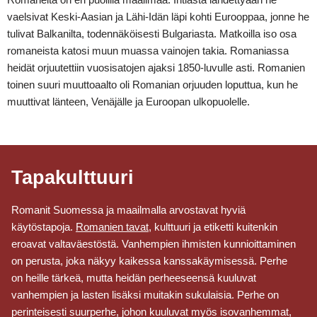
vaelsivat Keski-Aasian ja Lähi-Idän läpi kohti Eurooppaa, jonne he
tulivat Balkanilta, todennäköisesti Bulgariasta. Matkoilla iso osa
romaneista katosi muun muassa vainojen takia. Romaniassa
heidät orjuutettiin vuosisatojen ajaksi 1850-luvulle asti. Romanien
toinen suuri muuttoaalto oli Romanian orjuuden loputtua, kun he
muuttivat länteen, Venäjälle ja Euroopan ulkopuolelle.
Tapakulttuuri
Romanit Suomessa ja maailmalla arvostavat hyviä
käytöstapoja.
Romanien tavat
, kulttuuri ja etiketti kuitenkin
eroavat valtaväestöstä. Vanhempien ihmisten kunnioittaminen
on perusta, joka näkyy kaikessa kanssakäymisessä. Perhe
on heille tärkeä, mutta heidän perheeseensä kuuluvat
vanhempien ja lasten lisäksi muitakin sukulaisia. Perhe on
perinteisesti suurperhe, johon kuuluvat myös isovanhemmat,