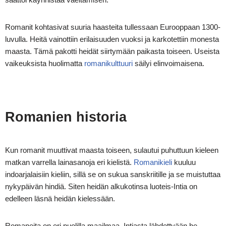
Romanit kohtasivat suuria haasteita tullessaan Eurooppaan 1300-
luvulla. Heitä vainottiin erilaisuuden vuoksi ja karkotettiin monesta
maasta. Tämä pakotti heidät siirtymään paikasta toiseen. Useista
vaikeuksista huolimatta
romanikulttuuri
säilyi elinvoimaisena.
Romanien historia
Kun romanit muuttivat maasta toiseen, sulautui puhuttuun kieleen
matkan varrella lainasanoja eri kielistä.
Romanikieli
kuuluu
indoarjalaisiin kieliin, sillä se on sukua sanskriitille ja se muistuttaa
nykypäivän hindiä. Siten heidän alkukotinsa luoteis-Intia on
edelleen läsnä heidän kielessään.
Romaneita on eri puolilla maailmaa. Intiasta lähdettyään he