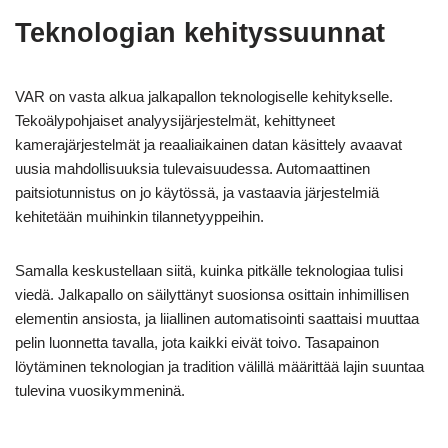
Teknologian kehityssuunnat
VAR on vasta alkua jalkapallon teknologiselle kehitykselle.
Tekoälypohjaiset analyysijärjestelmät, kehittyneet
kamerajärjestelmät ja reaaliaikainen datan käsittely avaavat
uusia mahdollisuuksia tulevaisuudessa. Automaattinen
paitsiotunnistus on jo käytössä, ja vastaavia järjestelmiä
kehitetään muihinkin tilannetyyppeihin.
Samalla keskustellaan siitä, kuinka pitkälle teknologiaa tulisi
viedä. Jalkapallo on säilyttänyt suosionsa osittain inhimillisen
elementin ansiosta, ja liiallinen automatisointi saattaisi muuttaa
pelin luonnetta tavalla, jota kaikki eivät toivo. Tasapainon
löytäminen teknologian ja tradition välillä määrittää lajin suuntaa
tulevina vuosikymmeninä.