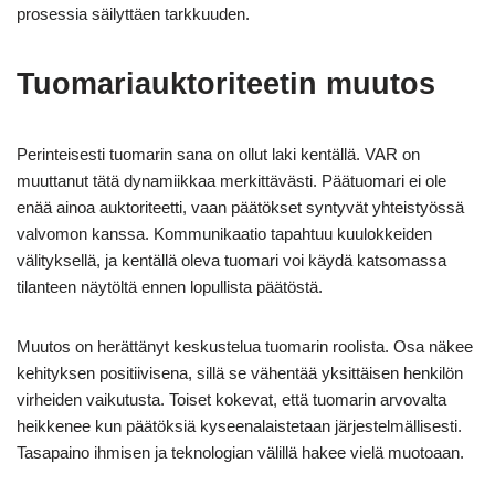
prosessia säilyttäen tarkkuuden.
Tuomariauktoriteetin muutos
Perinteisesti tuomarin sana on ollut laki kentällä. VAR on
muuttanut tätä dynamiikkaa merkittävästi. Päätuomari ei ole
enää ainoa auktoriteetti, vaan päätökset syntyvät yhteistyössä
valvomon kanssa. Kommunikaatio tapahtuu kuulokkeiden
välityksellä, ja kentällä oleva tuomari voi käydä katsomassa
tilanteen näytöltä ennen lopullista päätöstä.
Muutos on herättänyt keskustelua tuomarin roolista. Osa näkee
kehityksen positiivisena, sillä se vähentää yksittäisen henkilön
virheiden vaikutusta. Toiset kokevat, että tuomarin arvovalta
heikkenee kun päätöksiä kyseenalaistetaan järjestelmällisesti.
Tasapaino ihmisen ja teknologian välillä hakee vielä muotoaan.