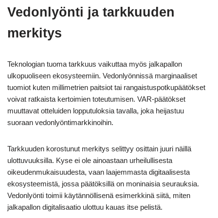
Vedonlyönti ja tarkkuuden
merkitys
Teknologian tuoma tarkkuus vaikuttaa myös jalkapallon
ulkopuoliseen ekosysteemiin. Vedonlyönnissä marginaaliset
tuomiot kuten millimetrien paitsiot tai rangaistuspotkupäätökset
voivat ratkaista kertoimien toteutumisen. VAR-päätökset
muuttavat otteluiden lopputuloksia tavalla, joka heijastuu
suoraan vedonlyöntimarkkinoihin.
Tarkkuuden korostunut merkitys selittyy osittain juuri näillä
ulottuvuuksilla. Kyse ei ole ainoastaan urheilullisesta
oikeudenmukaisuudesta, vaan laajemmasta digitaalisesta
ekosysteemistä, jossa päätöksillä on moninaisia seurauksia.
Vedonlyönti toimii käytännöllisenä esimerkkinä siitä, miten
jalkapallon digitalisaatio ulottuu kauas itse pelistä.