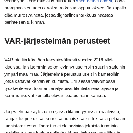
vedonlyöntikertoimiin alustoilla kuten
sport.netbet.com/fi
, jossa
marginaaliset tuomiot voivat ratkaista lopputuloksen. Jalkapallo
elää murrosvaihetta, jossa digitaalinen tarkkuus haastaa
perinteisen tulkinnan.
VAR-järjestelmän perusteet
VAR otettiin käyttöön kansainvälisesti vuoden 2018 MM-
kisoissa, ja sittemmin se on levinnyt useimpiin suuriin sarjoihin
ympäri maailmaa. Järjestelmä perustuu useisiin kameroihin,
jotka kattavat kentän eri kulmista. Erillisessä valvomossa
työskentelevät tuomarit analysoivat tilanteita reaaliajassa ja
kommunikoivat kentällä olevan päätuomarin kanssa.
Järjestelmää käytetään neljässä tilannetyypissä: maaleissa,
rangaistuspotkuissa, suorissa punaisissa korteissa ja pelaajan
tunnistamisessa. Tarkoitus ei ole arvioida jokaista tuomiota
uudelleen, vaan korjata selkeät virheet, jotka muuten jäisivät