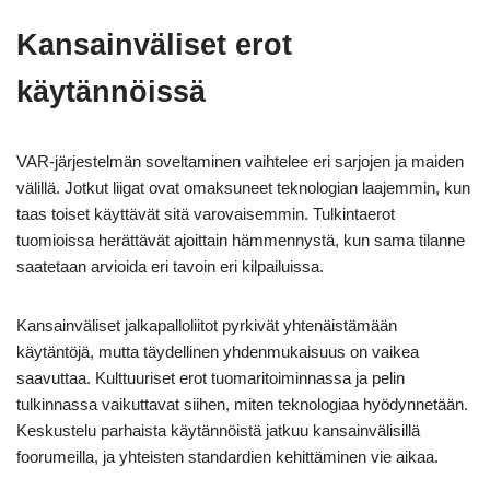
Kansainväliset erot
käytännöissä
VAR-järjestelmän soveltaminen vaihtelee eri sarjojen ja maiden
välillä. Jotkut liigat ovat omaksuneet teknologian laajemmin, kun
taas toiset käyttävät sitä varovaisemmin. Tulkintaerot
tuomioissa herättävät ajoittain hämmennystä, kun sama tilanne
saatetaan arvioida eri tavoin eri kilpailuissa.
Kansainväliset jalkapalloliitot pyrkivät yhtenäistämään
käytäntöjä, mutta täydellinen yhdenmukaisuus on vaikea
saavuttaa. Kulttuuriset erot tuomaritoiminnassa ja pelin
tulkinnassa vaikuttavat siihen, miten teknologiaa hyödynnetään.
Keskustelu parhaista käytännöistä jatkuu kansainvälisillä
foorumeilla, ja yhteisten standardien kehittäminen vie aikaa.