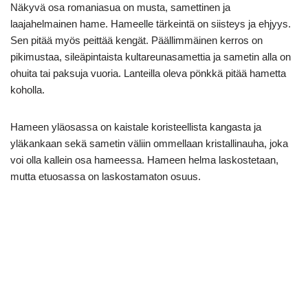
Näkyvä osa romaniasua on musta, samettinen ja
laajahelmainen hame. Hameelle tärkeintä on siisteys ja ehjyys.
Sen pitää myös peittää kengät. Päällimmäinen kerros on
pikimustaa, sileäpintaista kultareunasamettia ja sametin alla on
ohuita tai paksuja vuoria. Lanteilla oleva pönkkä pitää hametta
koholla.
Hameen yläosassa on kaistale koristeellista kangasta ja
yläkankaan sekä sametin väliin ommellaan kristallinauha, joka
voi olla kallein osa hameessa. Hameen helma laskostetaan,
mutta etuosassa on laskostamaton osuus.