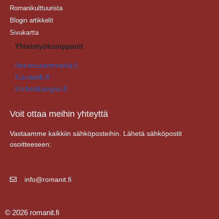
Romanikulttuurista
Blogin artikkelit
Sivukartta
Yhteistyökumppanit
Hernesaarenranta.fi
Kuvawiik.fi
Korkeakangas.fi
Voit ottaa meihin yhteyttä
Vastaamme kaikkiin sähköposteihin. Lähetä sähköpostit
osoitteeseen:
info@romanit.fi
© 2026 romanit.fi